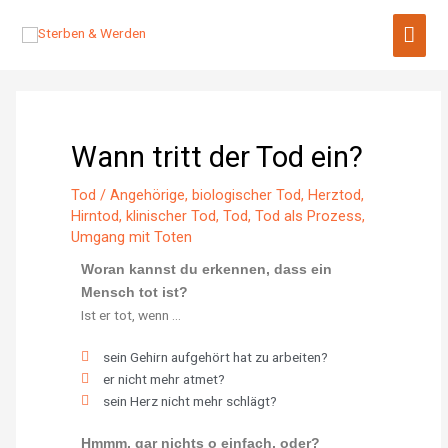
Zum
Hau
Inhalt
springen
Wann tritt der Tod ein?
Tod
/
Angehörige
,
biologischer Tod
,
Herztod
,
Hirntod
,
klinischer Tod
,
Tod
,
Tod als Prozess
,
Umgang mit Toten
Woran kannst du erkennen, dass ein
Mensch tot ist?
Ist er tot, wenn …
sein Gehirn aufgehört hat zu arbeiten?
er nicht mehr atmet?
sein Herz nicht mehr schlägt?
Hmmm, gar nichts o einfach, oder?