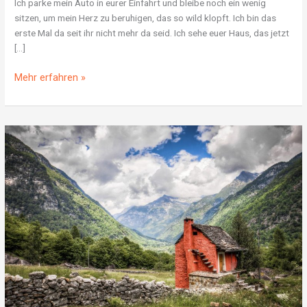
Ich parke mein Auto in eurer Einfahrt und bleibe noch ein wenig
sitzen, um mein Herz zu beruhigen, das so wild klopft. Ich bin das
erste Mal da seit ihr nicht mehr da seid. Ich sehe euer Haus, das jetzt
[…]
Mehr erfahren »
Was
tun
mit
den
Dingen
deines
Verstorbenen?